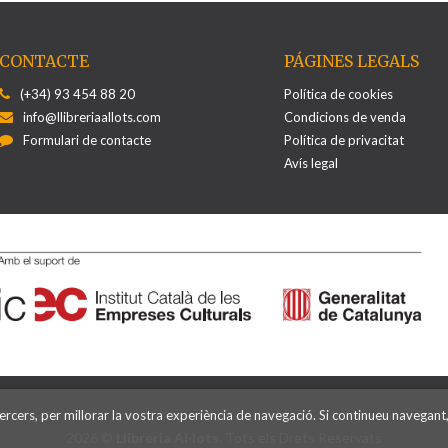
CONTACTE
PÁGINES LEGALS
(+34) 93 454 88 20
Política de cookies
info@llibreriaallots.com
Condicions de venda
Formulari de contacte
Política de privacitat
Avís legal
ercers, per millorar la vostra experiència de navegació. Si continueu navegant
2026 ©
Llibreria Al·lots
. Tots els Drets Reservats