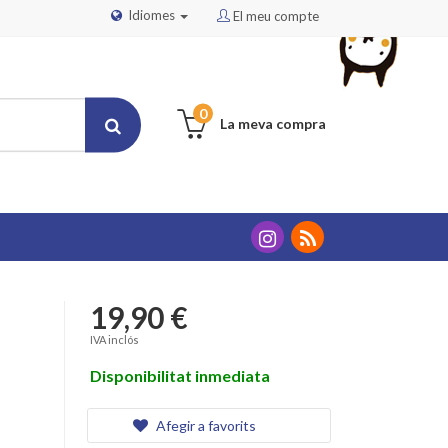
Idiomes
El meu compte
0
La meva compra
19,90 €
IVA inclós
Disponibilitat inmediata
Afegir a favorits