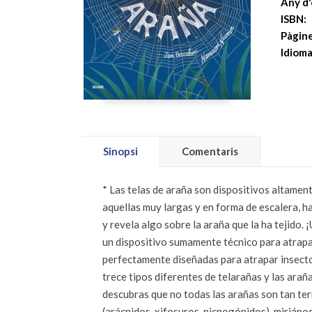
Any d'
ISBN:
Pàgine
Idioma
Sinopsi
Comentaris
* Las telas de araña son dispositivos altament
aquellas muy largas y en forma de escalera, h
y revela algo sobre la araña que la ha tejido.
un dispositivo sumamente técnico para atrapar
perfectamente diseñadas para atrapar insectos.
trece tipos diferentes de telarañas y las arañ
descubras que no todas las arañas son tan te
(arácnidos, xifosuros, picnogónidos), miriáp