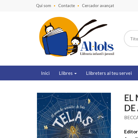
Qui som
Contacte
Cercador avançat
Inici
Llibres
Llibreters al teu servei
EL
DE
BECCA
Editori