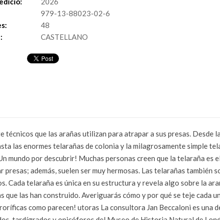
edició:
2026
979-13-88023-02-6
s:
48
:
CASTELLANO
e técnicos que las arañas utilizan para atrapar a sus presas. Desde l
asta las enormes telarañas de colonia y la milagrosamente simple tel
 ¡Un mundo por descubrir! Muchas personas creen que la telaraña es el
 presas; además, suelen ser muy hermosas. Las telarañas también son
 Cada telaraña es única en su estructura y revela algo sobre la araña
as que las han construido. Averiguarás cómo y por qué se teje cada u
rroríficas como parecen! utoras La consultora Jan Beccaloni es una 
odos, tardígrados y onicóforos del Museo de Historia Natural de Lon