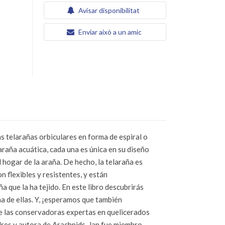
Avisar disponibilitat
Enviar això a un amic
as telarañas orbiculares en forma de espiral o
araña acuática, cada una es única en su diseño
 hogar de la araña. De hecho, la telaraña es
 flexibles y resistentes, y están
 que la ha tejido. En este libro descubrirás
na de ellas. Y, ¡esperamos que también
de las conservadoras expertas en quelicerados
dres y autora de Arachnids. Jan fue miembro