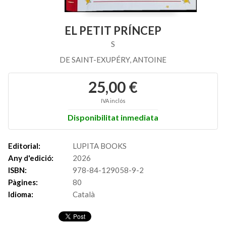
EL PETIT PRÍNCEP
S
DE SAINT-EXUPÉRY, ANTOINE
25,00 €
IVA inclós
Disponibilitat inmediata
Editorial:
LUPITA BOOKS
Any d'edició:
2026
ISBN:
978-84-129058-9-2
Pàgines:
80
Idioma:
Català