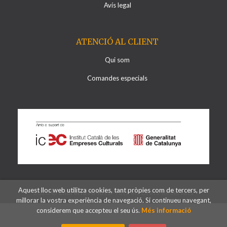
Avís legal
ATENCIÓ AL CLIENT
Qui som
Comandes especials
Aquest lloc web utilitza cookies, tant pròpies com de tercers, per
2026 ©
Llibreria Al·lots
. Tots els Drets Reservats
millorar la vostra experiència de navegació. Si continueu navegant,
considerem que accepteu el seu ús.
Més informació