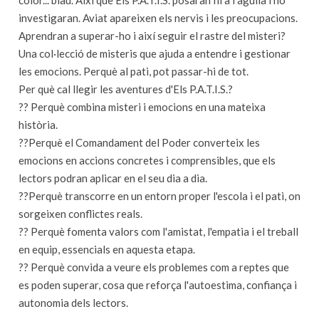
color... blau. Així que Els P.A.T.I.S. posaran fil a l'agulla i ho
investigaran. Aviat apareixen els nervis i les preocupacions.
Aprendran a superar-ho i així seguir el rastre del misteri?
Una col·lecció de misteris que ajuda a entendre i gestionar
les emocions. Perquè al pati, pot passar-hi de tot.
Per què cal llegir les aventures d'Els P.A.T.I.S.?
?? Perquè combina misteri i emocions en una mateixa
història.
??Perquè el Comandament del Poder converteix les
emocions en accions concretes i comprensibles, que els
lectors podran aplicar en el seu dia a dia.
??Perquè transcorre en un entorn proper l'escola i el pati, on
sorgeixen conflictes reals.
?? Perquè fomenta valors com l'amistat, l'empatia i el treball
en equip, essencials en aquesta etapa.
?? Perquè convida a veure els problemes com a reptes que
es poden superar, cosa que reforça l'autoestima, confiança i
autonomia dels lectors.