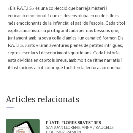
«Els P.A.T.I.S.» és una col·lecció que barreja misteri i
educació emocional, i que es desenvolupa en un dels llocs
més emocionants de la infància: el pati de l'escola. Cada títol
explica una història protagonitzada per dos bessons que,
juntament amb la seva colla d'amics i un camaleó formen Els
P.A.T.I.S. Junts viuran aventures plenes de petites intrigues,
reptes escolars i descobriments quotidians. Cada història
està dividida en capítols breus, amb molt de ritme narratiu i
il·lustracions a tot color que faciliten la lectura autònoma.
Articles relacionats
FÍJATE: FLORES SILVESTRES
SANJUAN LLORENS, ANNA / BAUCELLS
COLOMER, RAMON