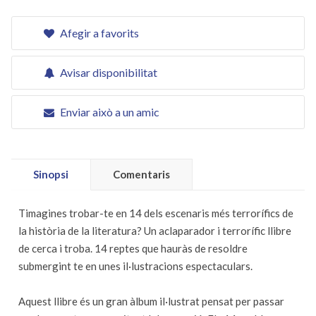
Afegir a favorits
Avisar disponibilitat
Enviar això a un amic
Sinopsi
Comentaris
Timagines trobar-te en 14 dels escenaris més terrorífics de
la història de la literatura? Un aclaparador i terrorífic llibre
de cerca i troba. 14 reptes que hauràs de resoldre
submergint te en unes il·lustracions espectaculars.
Aquest llibre és un gran àlbum il·lustrat pensat per passar