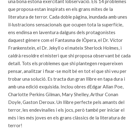
una bona estona exercitant lobservació. Els 14 problemes
que proposa estan inspirats en els grans mites de la
literatura de terror. Cada doble pàgina, inundada amb unes
il·lustracions sensacionals que ocupen tota la superfície,
ens endinsa en laventura dalguns dels protagonistes
daquest gènere com el Fantasma de lÒpera, el Dr. Víctor
Frankenstein, el Dr. Jekyll o el mateix Sherlock Holmes, i
caldrà resoldre el misteri que shi proposa observant bé cada
detall. Tots els problemes que shi plantegen requereixen
pensar, analitzar i fixar-se molt bé en tot el que shi veu per
trobar una solució. Es tracta dun gran llibre en tapa dura i
amb una edició exquisida. Inclou obres dEdgar Allan Poe,
Charlotte Perkins Gilman, Mary Shelley, Arthur Conan
Doyle, Gaston Deroux. Un llibre perfecte pels amants del
terror, les endevinalles i els jocs, però també per iniciar el
més i les més joves en els grans clàssics de la literatura de
terror!