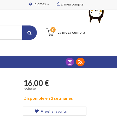
Idiomes
El meu compte
0
La meva compra
16,00 €
IVA inclós
Disponible en 2 setmanes
Afegir a favorits