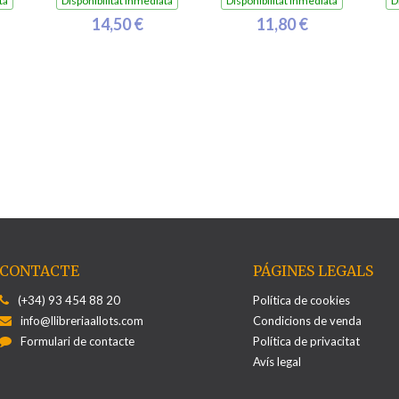
ta
Disponibilitat inmediata
Disponibilitat inmediata
D
14,50 €
11,80 €
CONTACTE
PÁGINES LEGALS
(+34) 93 454 88 20
Política de cookies
info@llibreriaallots.com
Condicions de venda
Formulari de contacte
Política de privacitat
Avís legal