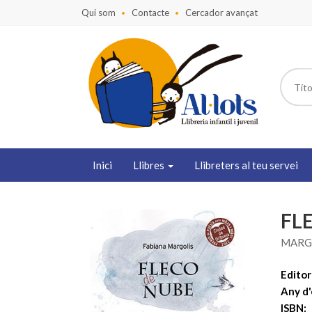
Qui som
Contacte
Cercador avançat
Inici
Llibres
Llibreters al teu servei
FL
MARGO
Editori
Any d'
ISBN: