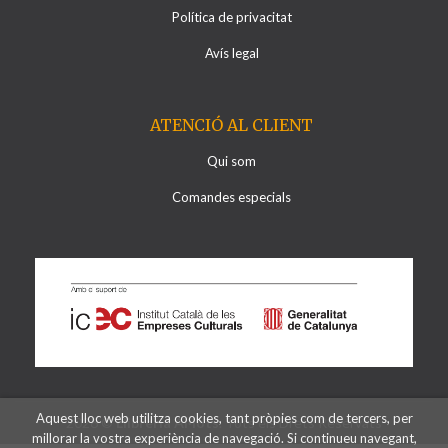
Política de privacitat
Avís legal
ATENCIÓ AL CLIENT
Qui som
Comandes especials
Aquest lloc web utilitza cookies, tant pròpies com de tercers, per
2026 ©
Llibreria Al·lots
. Tots els Drets Reservats
millorar la vostra experiència de navegació. Si continueu navegant,