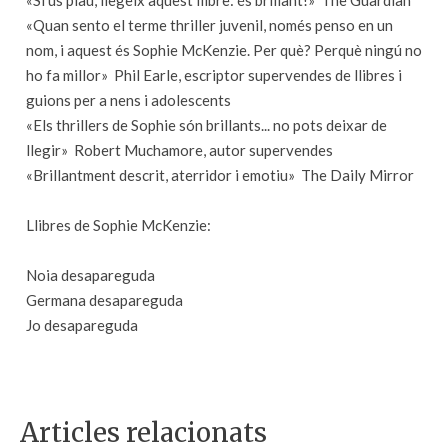
«Si us plau, llegeix aquest llibre: és brillant!»  The Guardian
«Quan sento el terme thriller juvenil, només penso en un
nom, i aquest és Sophie McKenzie. Per què? Perquè ningú no
ho fa millor»  Phil Earle, escriptor supervendes de llibres i
guions per a nens i adolescents
«Els thrillers de Sophie són brillants... no pots deixar de
llegir»  Robert Muchamore, autor supervendes
«Brillantment descrit, aterridor i emotiu»  The Daily Mirror
Llibres de Sophie McKenzie:
Noia desapareguda
Germana desapareguda
Jo desapareguda
Articles relacionats