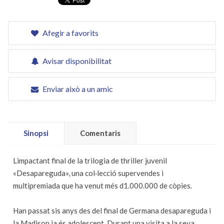
Afegir a favorits
Avisar disponibilitat
Enviar això a un amic
Sinopsi
Comentaris
Limpactant final de la trilogia de thriller juvenil
«Desapareguda», una col·lecció supervendes i
multipremiada que ha venut més d1.000.000 de còpies.
Han passat sis anys des del final de Germana desapareguda i
la Madison ja és adolescent. Durant una visita a la seva