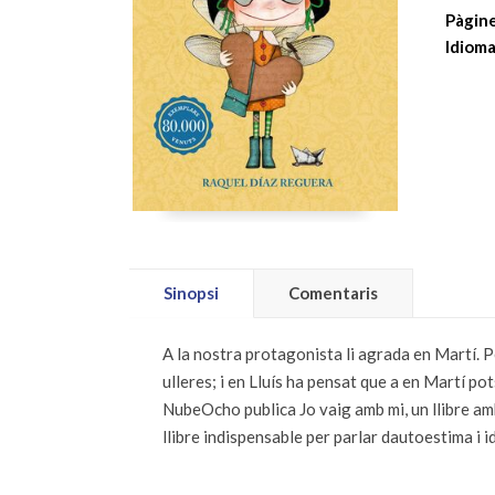
Pàgine
Idioma
Sinopsi
Comentaris
A la nostra protagonista li agrada en Martí. Pe
ulleres; i en Lluís ha pensat que a en Martí po
NubeOcho publica Jo vaig amb mi, un llibre am
llibre indispensable per parlar dautoestima i i