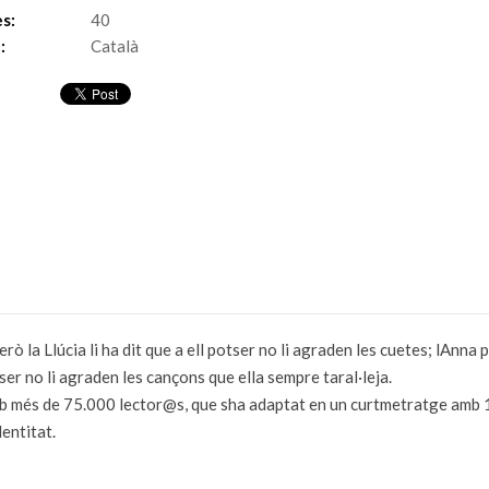
s:
40
:
Català
rò la Llúcia li ha dit que a ell potser no li agraden les cuetes; lAnna
tser no li agraden les cançons que ella sempre taral·leja.
b més de 75.000 lector@s, que sha adaptat en un curtmetratge amb 1
dentitat.