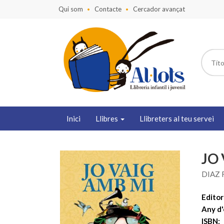
Qui som
Contacte
Cercador avançat
Inici
Llibres
Llibreters al teu servei
JO
DIAZ 
Editori
Any d'
ISBN: