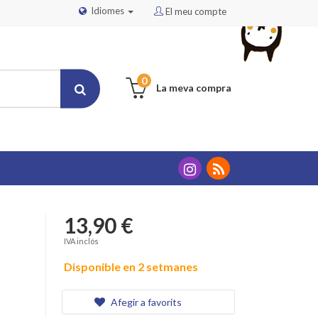
Idiomes
El meu compte
0
La meva compra
13,90 €
IVA inclós
Disponible en 2 setmanes
Afegir a favorits