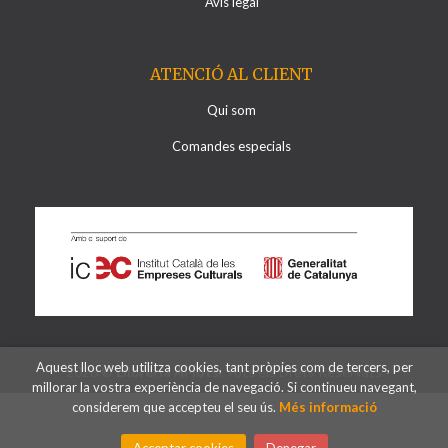
Avís legal
ATENCIÓ AL CLIENT
Qui som
Comandes especials
Aquest lloc web utilitza cookies, tant pròpies com de tercers, per
2026 ©
Llibreria Al·lots
. Tots els Drets Reservats
millorar la vostra experiència de navegació. Si continueu navegant,
considerem que accepteu el seu ús.
Més informació
Acceptar cookies
Denegar