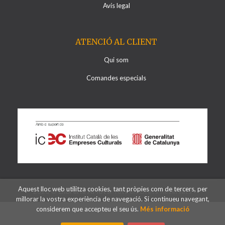
Avís legal
ATENCIÓ AL CLIENT
Qui som
Comandes especials
Aquest lloc web utilitza cookies, tant pròpies com de tercers, per
2026 ©
Llibreria Al·lots
. Tots els Drets Reservats
millorar la vostra experiència de navegació. Si continueu navegant,
considerem que accepteu el seu ús.
Més informació