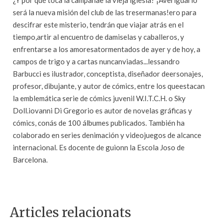
¿Y por qué toca la campanae la vieja iglesia? ¡Averiguarlo
será la nueva misión del club de las tresermanas!ero para
descifrar este misterio, tendrán que viajar atrás en el
tiempo,artir al encuentro de damiselas y caballeros, y
enfrentarse a los amoresatormentados de ayer y de hoy, a
campos de trigo y a cartas nuncanviadas...lessandro
Barbucci es ilustrador, conceptista, diseñador deersonajes,
profesor, dibujante, y autor de cómics, entre los queestacan
la emblemática serie de cómics juvenil W.I.T.C.H. o Sky
Doll.iovanni Di Gregorio es autor de novelas gráficas y
cómics, conás de 100 álbumes publicados. También ha
colaborado en series denimación y videojuegos de alcance
internacional. Es docente de guionn la Escola Joso de
Barcelona.
Articles relacionats