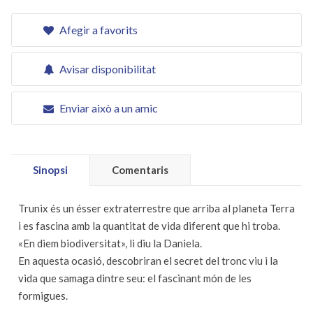
Afegir a favorits
Avisar disponibilitat
Enviar això a un amic
Sinopsi
Comentaris
Trunix és un ésser extraterrestre que arriba al planeta Terra
i es fascina amb la quantitat de vida diferent que hi troba.
«En diem biodiversitat», li diu la Daniela.
En aquesta ocasió, descobriran el secret del tronc viu i la
vida que samaga dintre seu: el fascinant món de les
formigues.