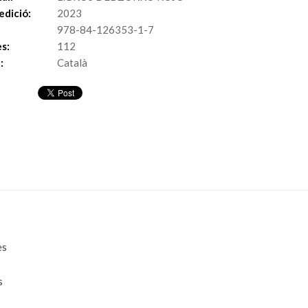
edició:
2023
978-84-126353-1-7
s:
112
:
Català
es
s