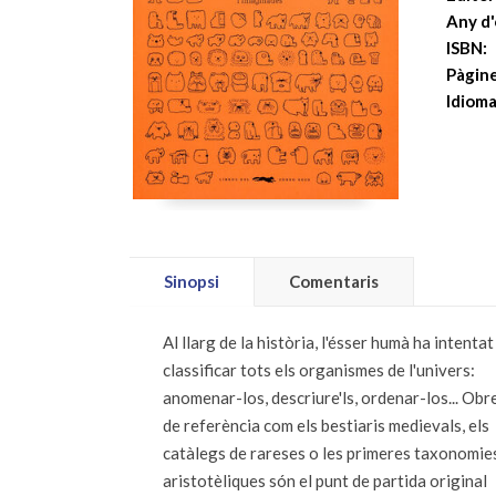
Any d'
ISBN:
Pàgine
Idioma
Sinopsi
Comentaris
Al llarg de la història, l'ésser humà ha intentat
classificar tots els organismes de l'univers:
anomenar-los, descriure'ls, ordenar-los... Obr
de referència com els bestiaris medievals, els
catàlegs de rareses o les primeres taxonomie
aristotèliques són el punt de partida original