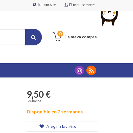
Idiomes
El meu compte
0
La meva compra
9,50 €
IVA inclós
Disponible en 2 setmanes
Afegir a favorits