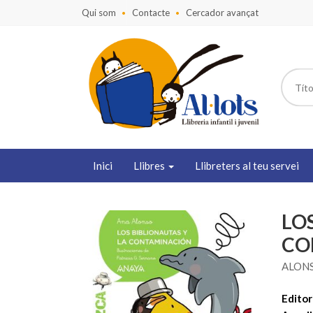
Qui som
Contacte
Cercador avançat
Inici
Llibres
Llibreters al teu servei
LO
CO
ALONS
Editori