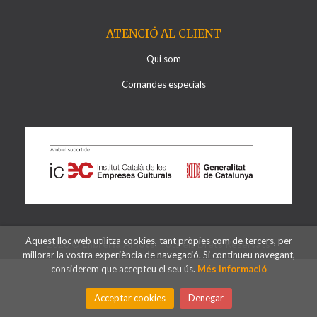
ATENCIÓ AL CLIENT
Qui som
Comandes especials
Aquest lloc web utilitza cookies, tant pròpies com de tercers, per
2026 ©
Llibreria Al·lots
. Tots els Drets Reservats
millorar la vostra experiència de navegació. Si continueu navegant,
considerem que accepteu el seu ús.
Més informació
Acceptar cookies
Denegar