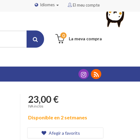
Idiomes
El meu compte
0
La meva compra
23,00 €
IVA inclós
Disponible en 2 setmanes
Afegir a favorits