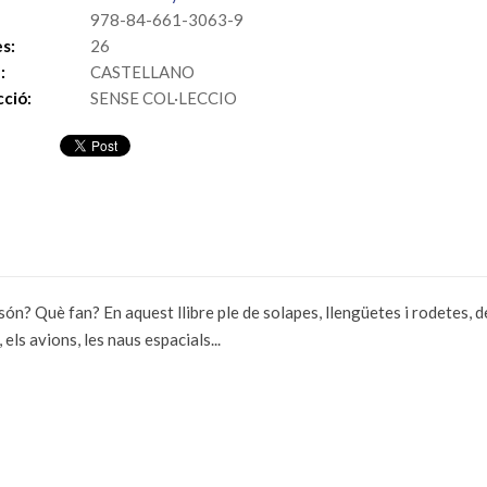
978-84-661-3063-9
s:
26
:
CASTELLANO
cció:
SENSE COL·LECCIO
ón? Què fan? En aquest llibre ple de solapes, llengüetes i rodetes, 
 els avions, les naus espacials...