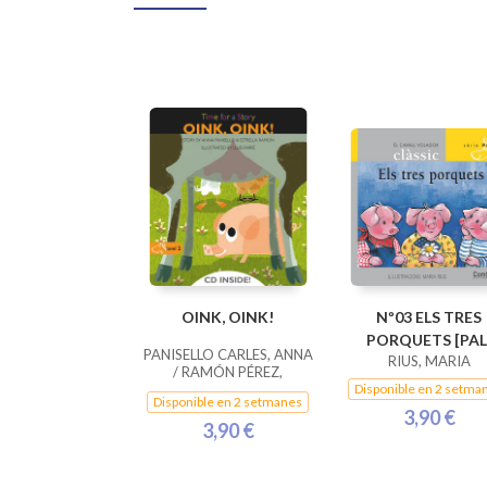
OINK, OINK!
Nº03 ELS TRES
PORQUETS [PAL
PANISELLO CARLES, ANNA
RIUS, MARIA
/ RAMÓN PÉREZ,
ESTRELLA
Disponible en 2 setma
Disponible en 2 setmanes
3,90 €
3,90 €