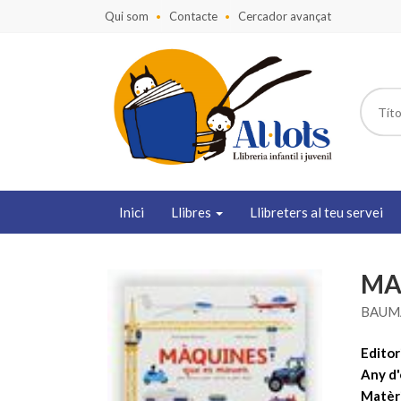
Qui som
Contacte
Cercador avançat
Inici
Llibres
Llibreters al teu servei
MA
BAUM
Editori
Any d'
Matèr