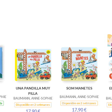
UNA PANDILLA MUY
SOM MANETES
E
PILLA
PHIE
BAUMANN, ANNE-SOPHIE
BAUMANN, ANNE-SOPHIE
BAU
ta
Disponible en 2 setmanes
Disponible en 2 setmanes
Di
17,90 €
17,90 €