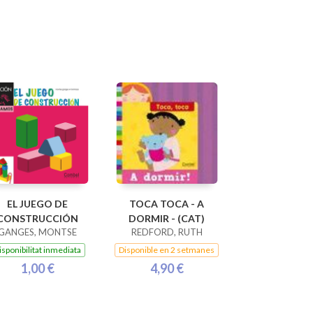
EL JUEGO DE
TOCA TOCA - A
CONSTRUCCIÓN
DORMIR - (CAT)
GANGES, MONTSE
REDFORD, RUTH
isponibilitat inmediata
Disponible en 2 setmanes
1,00 €
4,90 €