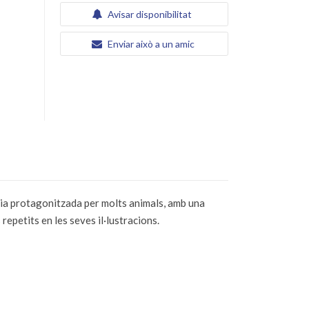
Avisar disponibilitat
Enviar això a un amic
òria protagonitzada per molts animals, amb una
repetits en les seves il·lustracions.