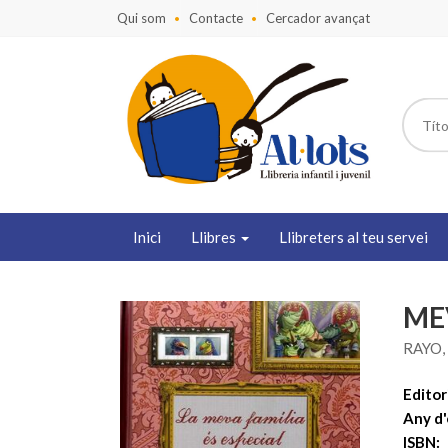
Qui som
Contacte
Cercador avançat
Inici
Llibres
Llibreters al teu servei
MEV
RAYO,
Editori
Any d'
ISBN: