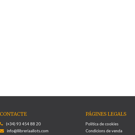
CONTACTE
PÁGINES LEGALS
(+34) 93 454 88 20
Política de cookies
info@llibreriaallots.com
Condicions de venda