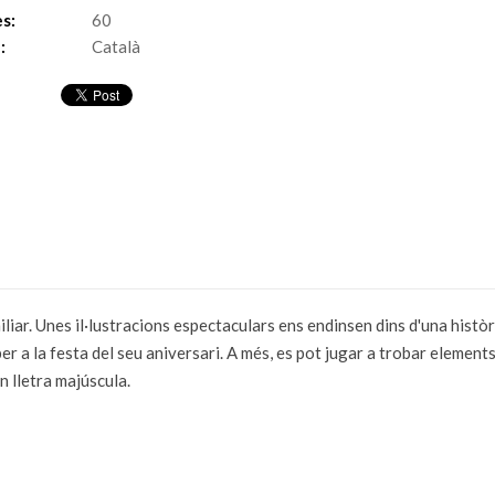
s:
60
:
Català
liar. Unes il·lustracions espectaculars ens endinsen dins d'una hist
er a la festa del seu aniversari. A més, es pot jugar a trobar elements 
n lletra majúscula.