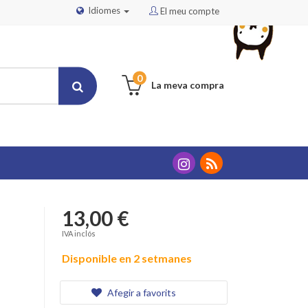
Idiomes
El meu compte
0
La meva compra
13,00 €
IVA inclós
Disponible en 2 setmanes
Afegir a favorits