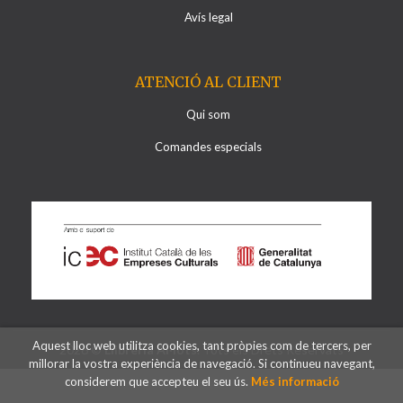
Avís legal
ATENCIÓ AL CLIENT
Qui som
Comandes especials
Aquest lloc web utilitza cookies, tant pròpies com de tercers, per
2026 ©
Llibreria Al·lots
. Tots els Drets Reservats
millorar la vostra experiència de navegació. Si continueu navegant,
considerem que accepteu el seu ús.
Més informació