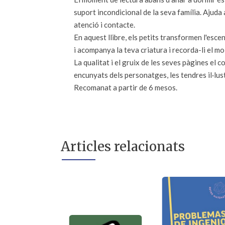
suport incondicional de la seva família. Ajuda a 
atenció i contacte.
En aquest llibre, els petits transformen l'esc
i acompanya la teva criatura i recorda-li el m
La qualitat i el gruix de les seves pàgines el
encunyats dels personatges, les tendres il·lust
Recomanat a partir de 6 mesos.
Articles relacionats