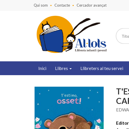
Qui som
Contacte
Cercador avançat
Inici
Llibres
Llibreters al teu servei
T'E
CA
EDWA
Editori