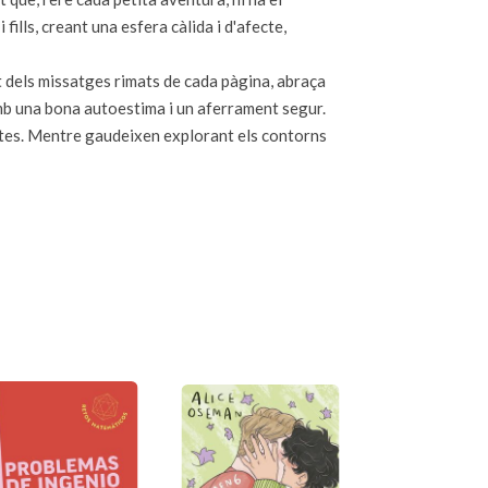
 fills, creant una esfera càlida i d'afecte,
t dels missatges rimats de cada pàgina, abraça
 amb una bona autoestima i un aferrament segur.
etites. Mentre gaudeixen explorant els contorns