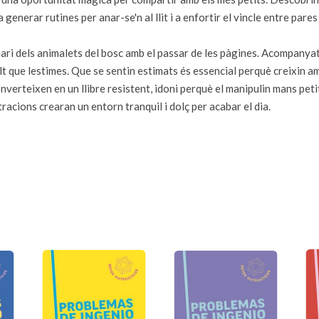
generar rutines per anar-se'n al llit i a enfortir el vincle entre pares i
enari dels animalets del bosc amb el passar de les pàgines. Acompanya
olt que lestimes. Que se sentin estimats és essencial perquè creixin
 converteixen en un llibre resistent, idoni perquè el manipulin mans p
racions crearan un entorn tranquil i dolç per acabar el dia.