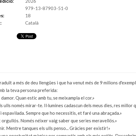
edició:
2026
979-13-87903-51-0
s:
18
:
Català
a traduït a més de deu llengües i que ha venut més de 9 milions d'exem
amb la teva persona preferida:
damor. Quan estic amb tu, se meixampla el cor.»
ls ulls només mirar-te. Il·lumines cadascun dels meus dies, res millor 
 i espavilada. Sempre que ho necessitis, et faré una abraçada.»
t orgullós. Només néixer vaig saber que series meravellós.»
r. Mentre tanques els ulls penso... Gràcies per existir!»
 una oportunitat màgica per compartir amb els més petits. Descobrint 