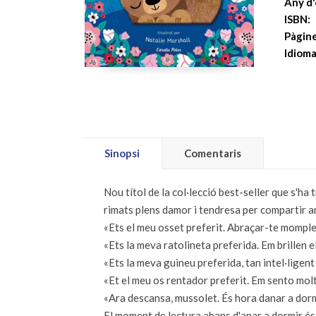
Any d'
ISBN:
Pàgine
Idioma
Sinopsi
Comentaris
Nou títol de la col·lecció best-seller que s'h
rimats plens damor i tendresa per compartir 
«Ets el meu osset preferit. Abraçar-te momple 
«Ets la meva ratolineta preferida. Em brillen e
«Ets la meva guineu preferida, tan intel·ligent
«Et el meu os rentador preferit. Em sento mol
«Ara descansa, mussolet. És hora danar a dormi
El moment de lectura abans d'anar a dormir és