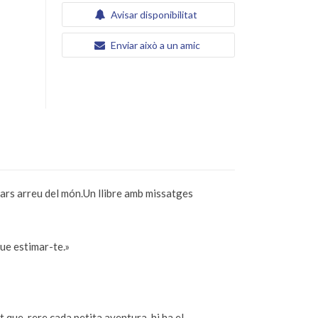
Avisar disponibilitat
Enviar això a un amic
plars arreu del món.Un llibre amb missatges
que estimar-te.»
que, rere cada petita aventura, hi ha el