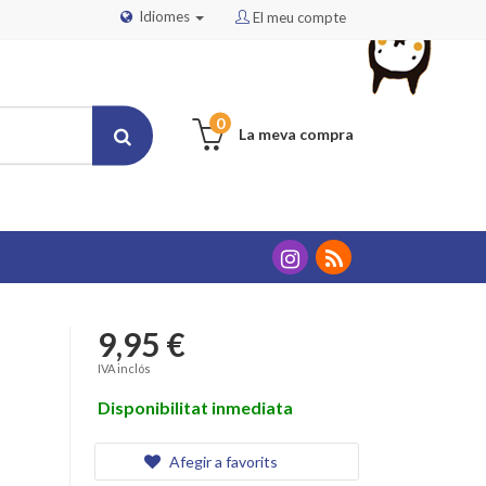
Idiomes
El meu compte
0
La meva compra
9,95 €
IVA inclós
Disponibilitat inmediata
Afegir a favorits