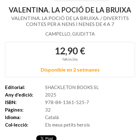
VALENTINA. LA POCIÓ DE LA BRUIXA
VALENTINA. LA POCIÓ DE LA BRUIXA. / DIVERTITS
CONTES PER A NENS I NENES DE 4 A 7
CAMPELLO, GIUDITTA
12,90 €
IVA inclós
Disponible en 2 setmanes
Editorial:
SHACKLETON BOOKS SL
Any d'edició:
2025
ISBN:
978-84-1361-525-7
Pàgines:
32
Idioma:
Català
Col·lecció:
Els meus petits herois