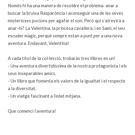
Només hi ha una manera de resoldre el problema: anar a
buscar la bruixa Rasparòncia i aconseguir una de les seves
misterioses pocions per agafar el son. Però qui s’atrevirà a
anar-hi? La Valentina, la princesa cavallera, i en Sami, el seu
escuder màgic, perquè sempre estan a punt per a una nova
aventura. Endavant, Valentina!
A cada títol de la col·lecció, trobaràs tres llibres en un!
- Una aventura divertidíssima de la nostra protagonista i els
seus inseparables amics.
- Un llibre que fomenta els valors de la igualtat i el respecte
a la diversitat.
- Un viatge fascinant a l’edat mitjana.
Que comenci l’aventura!