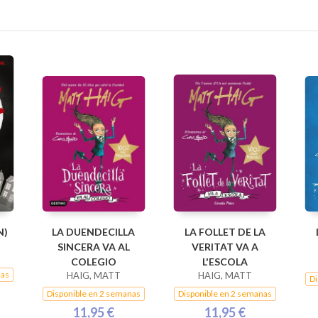
N)
LA DUENDECILLA
LA FOLLET DE LA
SINCERA VA AL
VERITAT VA A
COLEGIO
L'ESCOLA
nas
HAIG, MATT
HAIG, MATT
Di
Disponible en 2 semanas
Disponible en 2 semanas
11,95 €
11,95 €