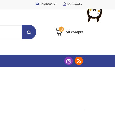
Idiomas
Mi cuenta
0
Mi compra