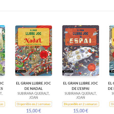
OC
EL GRAN LLIBRE JOC
EL GRAN LLIBRE JOC
EL
ES
DE NADAL
DE L'ESPAI
DE
T,
SUBIRANA QUERALT,
SUBIRANA QUERALT,
S
JOAN
JOAN
nas
Disponible en 2 semanas
Disponible en 2 semanas
Di
15,00 €
15,00 €