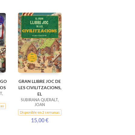
EGO
GRAN LLIBRE JOC DE
UOS
LES CIVILITZACIONS,
T,
EL
SUBIRANA QUERALT,
JOAN
nas
Disponible en 2 semanas
15,00 €