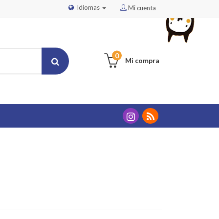
Idiomas
Mi cuenta
0
Mi compra