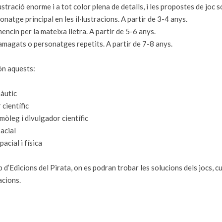
lustració enorme i a tot color plena de detalls, i les propostes de joc 
onatge principal en les il·lustracions. A partir de 3-4 anys.
encin per la mateixa lletra. A partir de 5-6 anys.
amagats o personatges repetits. A partir de 7-8 anys.
ón aquests:
nàutic
 científic
smòleg i divulgador científic
pacial
acial i física
b d’Edicions del Pirata, on es podran trobar les solucions dels jocs, cu
racions.