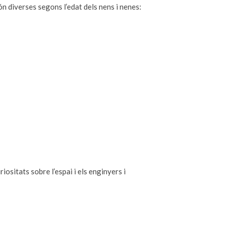
són diverses segons l’edat dels nens i nenes:
riositats sobre l’espai i els enginyers i