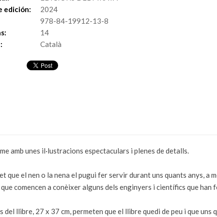
 edición:
2024
978-84-19912-13-8
s:
14
:
Català
norme amb unes il·lustracions espectaculars i plenes de detalls.
et que el nen o la nena el pugui fer servir durant uns quants anys, a 
que comencen a conèixer alguns dels enginyers i científics que han f
el llibre, 27 x 37 cm, permeten que el llibre quedi de peu i que uns qu