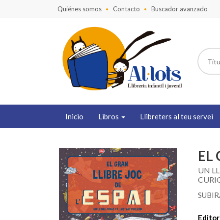
Quiénes somos
Contacto
Buscador avanzado
Inicio
Libros
Llibreters al teu servei
EL 
UN LL
CURIO
SUBIR
Editori