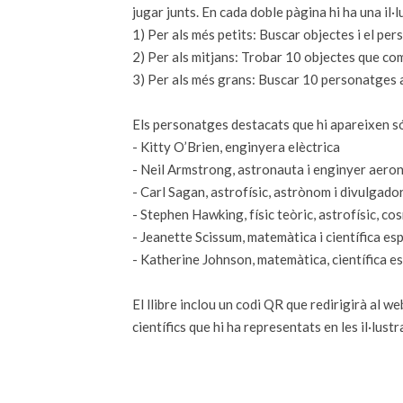
jugar junts. En cada doble pàgina hi ha una il·
1) Per als més petits: Buscar objectes i el pers
2) Per als mitjans: Trobar 10 objectes que com
3) Per als més grans: Buscar 10 personatges 
Els personatges destacats que hi apareixen s
- Kitty O’Brien, enginyera elèctrica
- Neil Armstrong, astronauta i enginyer aero
- Carl Sagan, astrofísic, astrònom i divulgador
- Stephen Hawking, físic teòric, astrofísic, co
- Jeanette Scissum, matemàtica i científica es
- Katherine Johnson, matemàtica, científica esp
El llibre inclou un codi QR que redirigirà al we
científics que hi ha representats en les il·lust