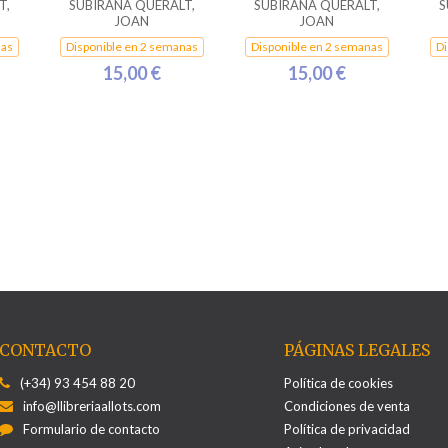
T,
SUBIRANA QUERALT,
SUBIRANA QUERALT,
S
JOAN
JOAN
nas
Disponible en 2 semanas
Disponible en 2 semanas
Di
15,00 €
15,00 €
CONTACTO
PÁGINAS LEGALES
(+34) 93 454 88 20
Política de cookies
info@llibreriaallots.com
Condiciones de venta
Formulario de contacto
Política de privacidad