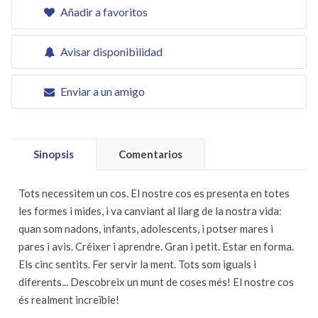
Añadir a favoritos
Avisar disponibilidad
Enviar a un amigo
Sinopsis
Comentarios
Tots necessitem un cos. El nostre cos es presenta en totes
les formes i mides, i va canviant al llarg de la nostra vida:
quan som nadons, infants, adolescents, i potser mares i
pares i avis. Créixer i aprendre. Gran i petit. Estar en forma.
Els cinc sentits. Fer servir la ment. Tots som iguals i
diferents... Descobreix un munt de coses més! El nostre cos
és realment increïble!