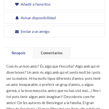
Añadir a favoritos
Avisar disponibilidad
Enviar a un amigo
Sinopsis
Comentarios
Com és un bon amic? És algú que t'escolta? Algú amb qui et
diverteixes? Un amic és algú amb qui et sents molt bé i pots
ser tu mateix. Hi ha molts tipus diferents d'amics: pots tenir
un amic inseparable, o preferir un grup d'amics, o algun
germà, o la teva mascota, amics que no has vist mai..., i fins i
tot pots tenir algun amic imaginari! Descobreix com fer
amics! De les autores de Benvingut a la família, El gran
llibre de l'ecologia i El gran llibre del cos (tots ells publicats