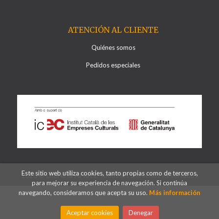
ATENCIÓN AL CLIENTE
Quiénes somos
Pedidos especiales
Este sitio web utiliza cookies, tanto propias como de terceros,
2026 ©
Llibreria Al·lots
. Todos los Derechos Reservados
para mejorar su experiencia de navegación. Si continúa
navegando, consideramos que acepta su uso.
Más información
Aceptar cookies
Denegar