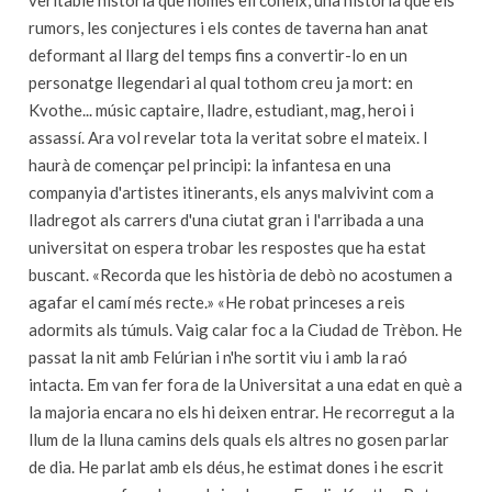
veritable història que només ell coneix, una història que els
rumors, les conjectures i els contes de taverna han anat
deformant al llarg del temps fins a convertir-lo en un
personatge llegendari al qual tothom creu ja mort: en
Kvothe... músic captaire, lladre, estudiant, mag, heroi i
assassí. Ara vol revelar tota la veritat sobre el mateix. I
haurà de començar pel principi: la infantesa en una
companyia d'artistes itinerants, els anys malvivint com a
lladregot als carrers d'una ciutat gran i l'arribada a una
universitat on espera trobar les respostes que ha estat
buscant. «Recorda que les història de debò no acostumen a
agafar el camí més recte.» «He robat princeses a reis
adormits als túmuls. Vaig calar foc a la Ciudad de Trèbon. He
passat la nit amb Felúrian i n'he sortit viu i amb la raó
intacta. Em van fer fora de la Universitat a una edat en què a
la majoria encara no els hi deixen entrar. He recorregut a la
llum de la lluna camins dels quals els altres no gosen parlar
de dia. He parlat amb els déus, he estimat dones i he escrit