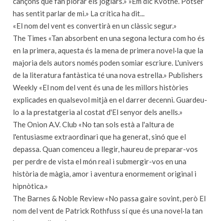
cançons que fan plorar els joglars.» »Em dic Kvothe. Potser
has sentit parlar de mi.» La crítica ha dit...
«El nom del vent es convertirà en un clàssic segur.»
The Times «Tan absorbent en una segona lectura com ho és
en la primera, aquesta és la mena de primera novel·la que la
majoria dels autors només poden somiar escriure. L'univers
de la literatura fantàstica té una nova estrella.» Publishers
Weekly «El nom del vent és una de les millors històries
explicades en qualsevol mitjà en el darrer decenni. Guardeu-
lo a la prestatgeria al costat d'El senyor dels anells.»
The Onion A.V. Club «No tan sols està a l'altura de
l'entusiasme extraordinari que ha generat, sinó que el
depassa. Quan comenceu a llegir, haureu de preparar-vos
per perdre de vista el món real i submergir-vos en una
història de màgia, amor i aventura enormement original i
hipnòtica.»
The Barnes & Noble Review «No passa gaire sovint, però El
nom del vent de Patrick Rothfuss sí que és una novel·la tan