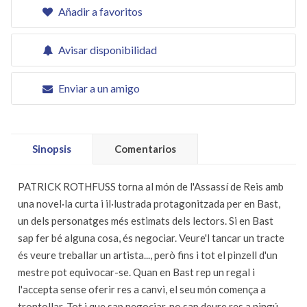
Añadir a favoritos
Avisar disponibilidad
Enviar a un amigo
Sinopsis
Comentarios
PATRICK ROTHFUSS torna al món de l'Assassí de Reis amb
una novel·la curta i il·lustrada protagonitzada per en Bast,
un dels personatges més estimats dels lectors. Si en Bast
sap fer bé alguna cosa, és negociar. Veure'l tancar un tracte
és veure treballar un artista..., però fins i tot el pinzell d'un
mestre pot equivocar-se. Quan en Bast rep un regal i
l'accepta sense oferir res a canvi, el seu món comença a
trontollar. Tot i que sap negociar, no sap deure res a ningú.