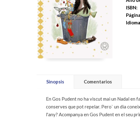
Año de
ISBN:
Página
Idioma
Sinopsis
Comentarios
En Gos Pudent no ha viscut mai un Nadal en fami
conserves que pot repelar. Pero` un dia coneix
l'any? Acompanya en Gos Pudent en el seu pri