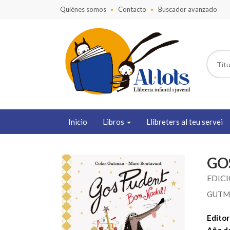
Quiénes somos
Contacto
Buscador avanzado
Inicio
Libros
Llibreters al teu servei
GO
EDIC
GUTM
Editori