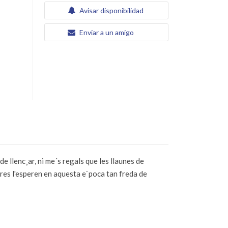
Avisar disponibilidad
Enviar a un amigo
e llenc¸ar, ni me´s regals que les llaunes de
ures l'esperen en aquesta e`poca tan freda de