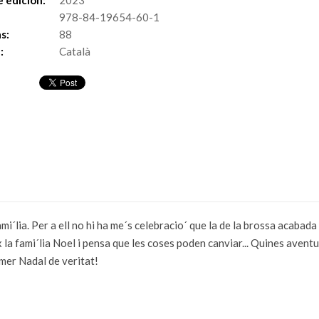
 edición:
2023
978-84-19654-60-1
s:
88
:
Català
´lia. Per a ell no hi ha me´s celebracio´ que la de la brossa acabada d
 la fami´lia Noel i pensa que les coses poden canviar... Quines avent
mer Nadal de veritat!