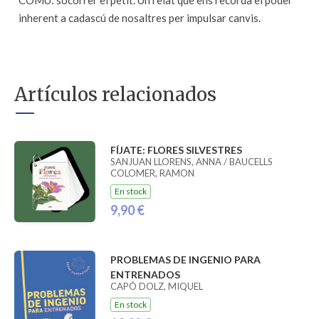
COMÚ: socórrer el petit. Un relat que ens recorda el poder
inherent a cadascú de nosaltres per impulsar canvis.
Artículos relacionados
FÍJATE: FLORES SILVESTRES
SANJUAN LLORENS, ANNA / BAUCELLS
COLOMER, RAMON
En stock
9,90 €
PROBLEMAS DE INGENIO PARA
ENTRENADOS
CAPÓ DOLZ, MIQUEL
En stock