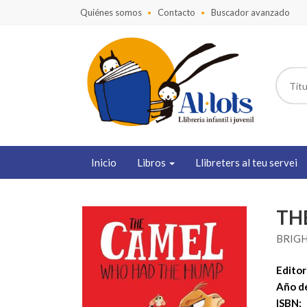
Quiénes somos
Contacto
Buscador avanzado
Inicio
Libros
Llibreters al teu servei
TH
BRIGH
Editori
Año de
ISBN: