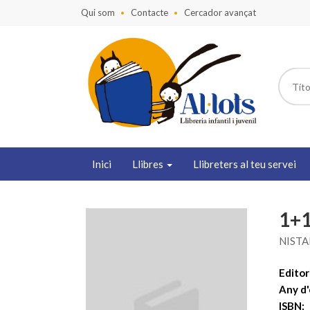
Qui som
Contacte
Cercador avançat
Inici
Llibres
Llibreters al teu servei
1+1
NISTA
Editori
Any d'
ISBN: