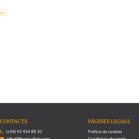
nes
CONTACTE
PÁGINES LEGALS
(+34) 93 454 88 20
Política de cookies
info@llibreriaallots.com
Condicions de venda