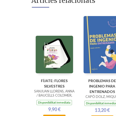
Articles relacionats
FÍJATE: FLORES
PROBLEMAS DE
SILVESTRES
INGENIO PARA
SANJUAN LLORENS, ANNA
ENTRENADOS
/ BAUCELLS COLOMER,
CAPÓ DOLZ, MIQU
RAMON
Disponibilitat inmediata
Disponibilitat inmedia
9,90 €
13,20 €