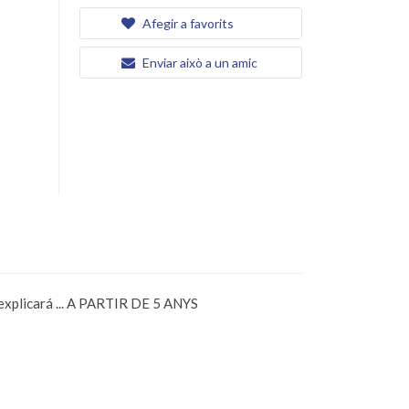
Afegir a favorits
Enviar això a un amic
ho explicará ... A PARTIR DE 5 ANYS