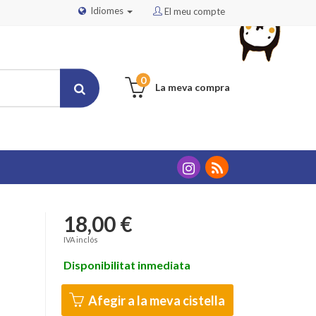
Idiomes
El meu compte
0
La meva compra
18,00 €
IVA inclós
Disponibilitat inmediata
Afegir a la meva cistella