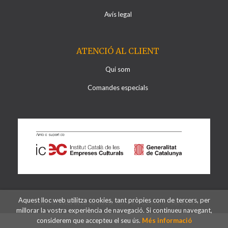
Avís legal
ATENCIÓ AL CLIENT
Qui som
Comandes especials
Aquest lloc web utilitza cookies, tant pròpies com de tercers, per
2026 ©
Llibreria Al·lots
. Tots els Drets Reservats
millorar la vostra experiència de navegació. Si continueu navegant,
considerem que accepteu el seu ús.
Més informació