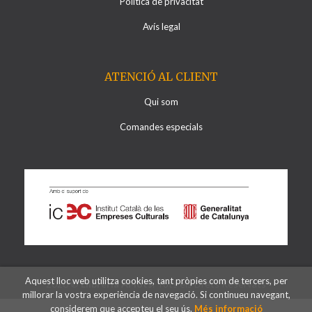
Política de privacitat
Avís legal
ATENCIÓ AL CLIENT
Qui som
Comandes especials
Aquest lloc web utilitza cookies, tant pròpies com de tercers, per
2026 ©
Llibreria Al·lots
. Tots els Drets Reservats
millorar la vostra experiència de navegació. Si continueu navegant,
considerem que accepteu el seu ús.
Més informació