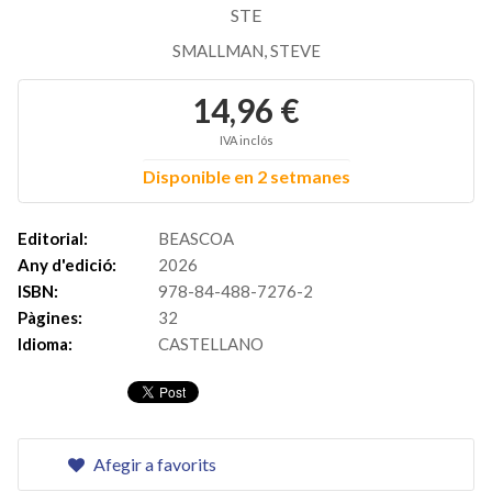
STE
SMALLMAN, STEVE
14,96 €
IVA inclós
Disponible en 2 setmanes
Editorial:
BEASCOA
Any d'edició:
2026
ISBN:
978-84-488-7276-2
Pàgines:
32
Idioma:
CASTELLANO
Afegir a favorits