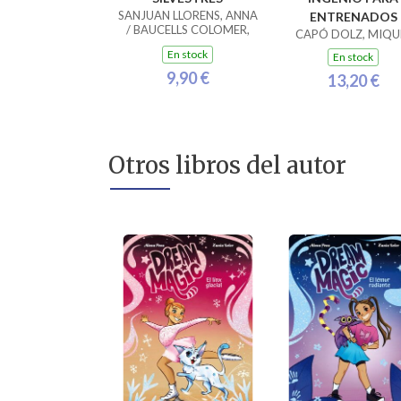
SANJUAN LLORENS, ANNA
ENTRENADOS
/ BAUCELLS COLOMER,
CAPÓ DOLZ, MIQU
RAMON
En stock
En stock
9,90 €
13,20 €
Otros libros del autor