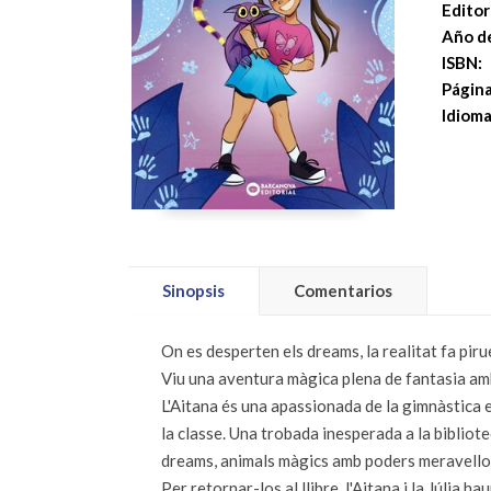
Editori
Año de
ISBN:
Página
Idioma
Sinopsis
Comentarios
On es desperten els dreams, la realitat fa pirue
Viu una aventura màgica plena de fantasia amb 
L'Aitana és una apassionada de la gimnàstica e
la classe. Una trobada inesperada a la bibliote
dreams, animals màgics amb poders meravelloso
Per retornar-los al llibre, l'Aitana i la Júlia