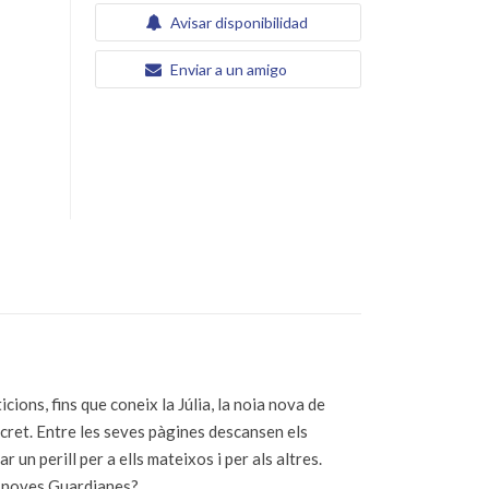
Avisar disponibilidad
Enviar a un amigo
ions, fins que coneix la Júlia, la noia nova de
secret. Entre les seves pàgines descansen els
 perill per a ells mateixos i per als altres.
es noves Guardianes?