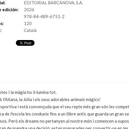
al:
EDITORIAL BARCANOVA, S.A.
 edición:
2026
978-84-489-6751-2
s:
120
:
Català
tes i la màgia ho il·lumina tot.
l'Aitana, la Júlia i els seus adorables animals màgics!
sportiva i està convençuda que el seu repte més gran són les competic
ca de l'escola les condueix fins a un llibre antic que guarda un gran 
s. Però els dreams no pertanyen al nostre món i comencen a suposar un
 hauran de prendre una decisió: estan preparades per convertir-se en l