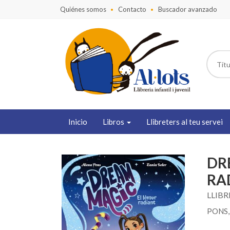
Quiénes somos
Contacto
Buscador avanzado
Inicio
Libros
Llibreters al teu servei
DR
RA
LLIBR
PONS,