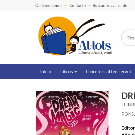
Quiénes somos
Contacto
Buscador avanzado
Inicio
Libros
Llibreters al teu servei
DR
LLIBR
PONS,
Editori