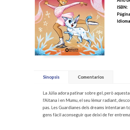
Año de
ISBN:
Página
Idioma
Sinopsis
Comentarios
La Júlia adora patinar sobre gel, però aquest
l'Aitana i en Mumu, el seu lèmur radiant, desco
pas. Les Guardianes dels dreams intentaran tor
gens fàcil aconseguir que deixi de fer entremal