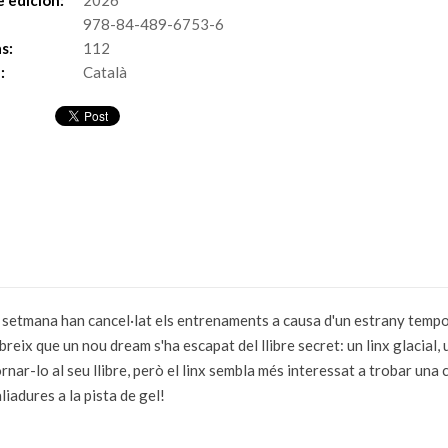
 edición:
2026
978-84-489-6753-6
s:
112
:
Català
a setmana han cancel·lat els entrenaments a causa d'un estrany tempor
breix que un nou dream s'ha escapat del llibre secret: un linx glacial, 
nar-lo al seu llibre, però el linx sembla més interessat a trobar una
iadures a la pista de gel!