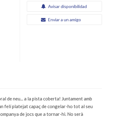
Avisar disponibilidad
Enviar a un amigo
al de neu... a la pista coberta! Juntament amb
un felí platejat capaç de congelar-ho tot al seu
 companya de jocs que a tornar-hi. No serà