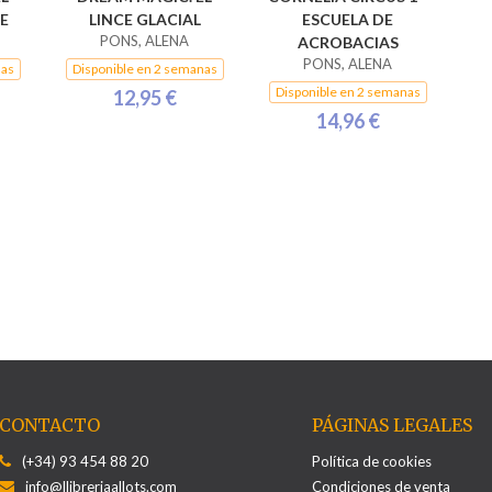
E
LINCE GLACIAL
ESCUELA DE
PONS, ALENA
ACROBACIAS
PONS, ALENA
nas
Disponible en 2 semanas
Disponible en 2 semanas
12,95 €
14,96 €
CONTACTO
PÁGINAS LEGALES
(+34) 93 454 88 20
Política de cookies
info@llibreriaallots.com
Condiciones de venta