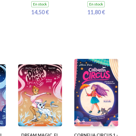
En stock
En stock
14,50 €
11,80 €
L
DREAM MAGIC. EL
CORNELIA CIRCUS 1 -