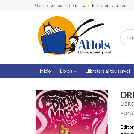
Quiénes somos
Contacto
Buscador avanzado
Inicio
Libros
Llibreters al teu servei
DR
LIBRO
PONS,
Editori