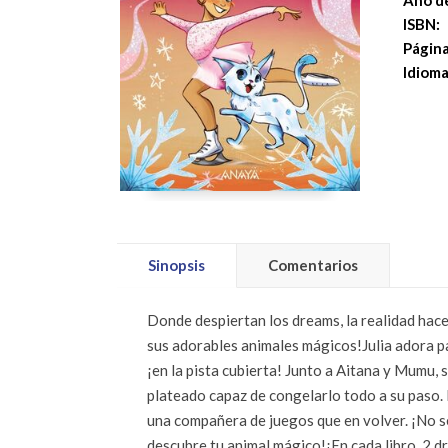
Año de
ISBN:
Página
Idioma
Sinopsis
Comentarios
Donde despiertan los dreams, la realidad hace
sus adorables animales mágicos!Julia adora pa
¡en la pista cubierta! Junto a Aitana y Mumu, 
plateado capaz de congelarlo todo a su paso. 
una compañera de juegos que en volver. ¡No ser
descubre tu animal mágico!¡En cada libro, 2 d