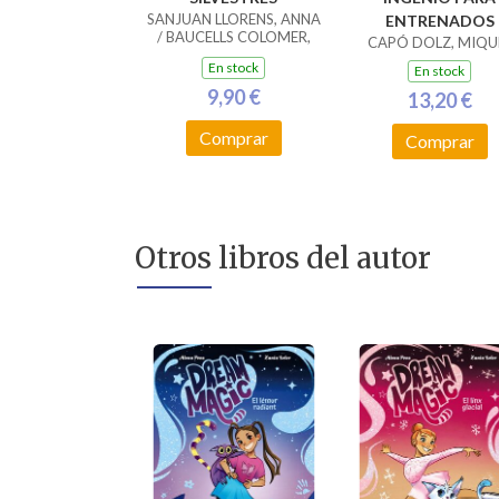
SANJUAN LLORENS, ANNA
ENTRENADOS
/ BAUCELLS COLOMER,
CAPÓ DOLZ, MIQU
RAMON
En stock
En stock
9,90 €
13,20 €
Comprar
Comprar
Otros libros del autor